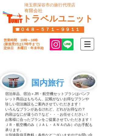
​埼玉県深谷市の旅行代理店
​有限会社
トラベルユニット
☎０４８－５７１－９９１１
営業時間
10時～18時
​(新規受付は17時半まで)
定休日 木曜日・年末年始​
サービス内容
​国内旅行
宿泊単品、宿泊＋JR・航空機セットプランはパンフ
レット商品はもちろん、記載がないお得なプランや
珍しい宿泊施設もご案内させていただきます！
いろんなプランがあるけれど、どれがお得なの？
内容はなにが違うの？など・・・お任せください！
お客様に合ったプランをご提案させていただきます！
ＪＲ・航空機のみ（ＪＡＬ・ＡＮＡのみ）のお手配も
承ります。
​※別途取扱手数料・条件などございますのでお問い合