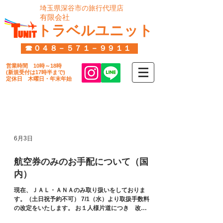
​埼玉県深谷市の旅行代理店
​有限会社
トラベルユニット
☎０４８－５７１－９９１１
営業時間
10時～18時
​(新規受付は17時半まで)
定休日 木曜日・年末年始​
​お知らせ
6月3日
航空券のみのお手配について（国
内）
現在、ＪＡＬ・ＡＮＡのみ取り扱いをしておりま
す。（土日祝予約不可） 7/1（水）より取扱手数料
の改定をいたします。 お１人様片道につき 改定
前1,000円（税別）→改定後2,000円（税別） お客